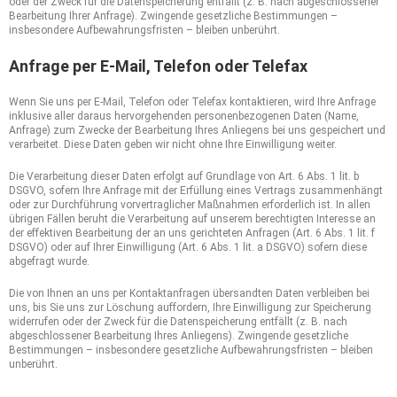
oder der Zweck für die Datenspeicherung entfällt (z. B. nach abgeschlossener
Bearbeitung Ihrer Anfrage). Zwingende gesetzliche Bestimmungen –
insbesondere Aufbewahrungsfristen – bleiben unberührt.
Anfrage per E-Mail, Telefon oder Telefax
Wenn Sie uns per E-Mail, Telefon oder Telefax kontaktieren, wird Ihre Anfrage
inklusive aller daraus hervorgehenden personenbezogenen Daten (Name,
Anfrage) zum Zwecke der Bearbeitung Ihres Anliegens bei uns gespeichert und
verarbeitet. Diese Daten geben wir nicht ohne Ihre Einwilligung weiter.
Die Verarbeitung dieser Daten erfolgt auf Grundlage von Art. 6 Abs. 1 lit. b
DSGVO, sofern Ihre Anfrage mit der Erfüllung eines Vertrags zusammenhängt
oder zur Durchführung vorvertraglicher Maßnahmen erforderlich ist. In allen
übrigen Fällen beruht die Verarbeitung auf unserem berechtigten Interesse an
der effektiven Bearbeitung der an uns gerichteten Anfragen (Art. 6 Abs. 1 lit. f
DSGVO) oder auf Ihrer Einwilligung (Art. 6 Abs. 1 lit. a DSGVO) sofern diese
abgefragt wurde.
Die von Ihnen an uns per Kontaktanfragen übersandten Daten verbleiben bei
uns, bis Sie uns zur Löschung auffordern, Ihre Einwilligung zur Speicherung
widerrufen oder der Zweck für die Datenspeicherung entfällt (z. B. nach
abgeschlossener Bearbeitung Ihres Anliegens). Zwingende gesetzliche
Bestimmungen – insbesondere gesetzliche Aufbewahrungsfristen – bleiben
unberührt.