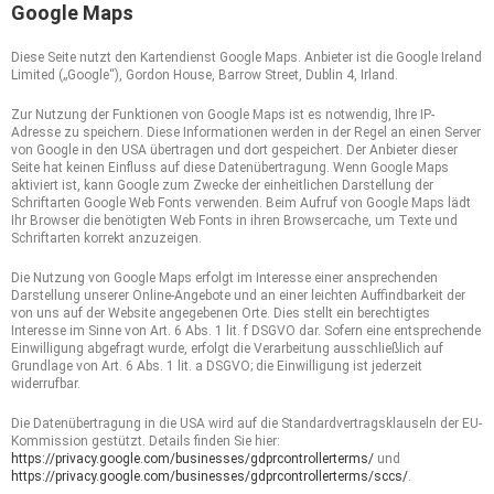
Google Maps
Diese Seite nutzt den Kartendienst Google Maps. Anbieter ist die Google Ireland
Limited („Google“), Gordon House, Barrow Street, Dublin 4, Irland.
Zur Nutzung der Funktionen von Google Maps ist es notwendig, Ihre IP-
Adresse zu speichern. Diese Informationen werden in der Regel an einen Server
von Google in den USA übertragen und dort gespeichert. Der Anbieter dieser
Seite hat keinen Einfluss auf diese Datenübertragung. Wenn Google Maps
aktiviert ist, kann Google zum Zwecke der einheitlichen Darstellung der
Schriftarten Google Web Fonts verwenden. Beim Aufruf von Google Maps lädt
Ihr Browser die benötigten Web Fonts in ihren Browsercache, um Texte und
Schriftarten korrekt anzuzeigen.
Die Nutzung von Google Maps erfolgt im Interesse einer ansprechenden
Darstellung unserer Online-Angebote und an einer leichten Auffindbarkeit der
von uns auf der Website angegebenen Orte. Dies stellt ein berechtigtes
Interesse im Sinne von Art. 6 Abs. 1 lit. f DSGVO dar. Sofern eine entsprechende
Einwilligung abgefragt wurde, erfolgt die Verarbeitung ausschließlich auf
Grundlage von Art. 6 Abs. 1 lit. a DSGVO; die Einwilligung ist jederzeit
widerrufbar.
Die Datenübertragung in die USA wird auf die Standardvertragsklauseln der EU-
Kommission gestützt. Details finden Sie hier:
https://privacy.google.com/businesses/gdprcontrollerterms/
und
https://privacy.google.com/businesses/gdprcontrollerterms/sccs/
.