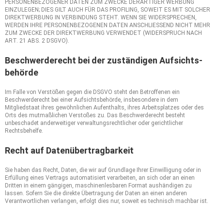
PERSONENBEZOGENER DATEN ZUM ZWECKE DERARTIGER WERBUNG
EINZULEGEN; DIES GILT AUCH FÜR DAS PROFILING, SOWEIT ES MIT SOLCHER
DIREKTWERBUNG IN VERBINDUNG STEHT. WENN SIE WIDERSPRECHEN,
WERDEN IHRE PERSONENBEZOGENEN DATEN ANSCHLIESSEND NICHT MEHR
ZUM ZWECKE DER DIREKTWERBUNG VERWENDET (WIDERSPRUCH NACH
ART. 21 ABS. 2 DSGVO).
Beschwerde­recht bei der zuständigen Aufsichts­
behörde
Im Falle von Verstößen gegen die DSGVO steht den Betroffenen ein
Beschwerderecht bei einer Aufsichtsbehörde, insbesondere in dem
Mitgliedstaat ihres gewöhnlichen Aufenthalts, ihres Arbeitsplatzes oder des
Orts des mutmaßlichen Verstoßes zu. Das Beschwerderecht besteht
unbeschadet anderweitiger verwaltungsrechtlicher oder gerichtlicher
Rechtsbehelfe.
Recht auf Daten­übertrag­barkeit
Sie haben das Recht, Daten, die wir auf Grundlage Ihrer Einwilligung oder in
Erfüllung eines Vertrags automatisiert verarbeiten, an sich oder an einen
Dritten in einem gängigen, maschinenlesbaren Format aushändigen zu
lassen. Sofern Sie die direkte Übertragung der Daten an einen anderen
Verantwortlichen verlangen, erfolgt dies nur, soweit es technisch machbar ist.