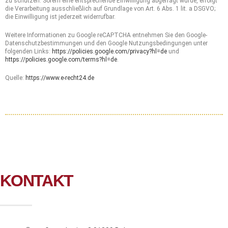
zu schützen. Sofern eine entsprechende Einwilligung abgefragt wurde, erfolgt
die Verarbeitung ausschließlich auf Grundlage von Art. 6 Abs. 1 lit. a DSGVO;
die Einwilligung ist jederzeit widerrufbar.
Weitere Informationen zu Google reCAPTCHA entnehmen Sie den Google-
Datenschutzbestimmungen und den Google Nutzungsbedingungen unter
folgenden Links:
https://policies.google.com/privacy?hl=de
und
https://policies.google.com/terms?hl=de
.
Quelle:
https://www.e-recht24.de
KONTAKT