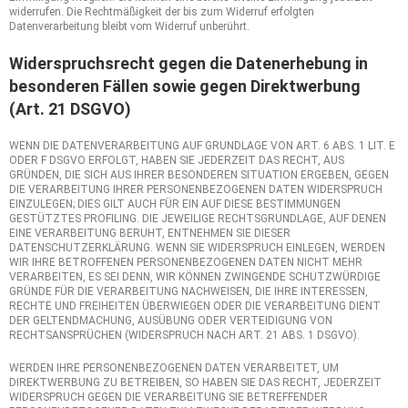
widerrufen. Die Rechtmäßigkeit der bis zum Widerruf erfolgten
Datenverarbeitung bleibt vom Widerruf unberührt.
Widerspruchsrecht gegen die Datenerhebung in
besonderen Fällen sowie gegen Direktwerbung
(Art. 21 DSGVO)
WENN DIE DATENVERARBEITUNG AUF GRUNDLAGE VON ART. 6 ABS. 1 LIT. E
ODER F DSGVO ERFOLGT, HABEN SIE JEDERZEIT DAS RECHT, AUS
GRÜNDEN, DIE SICH AUS IHRER BESONDEREN SITUATION ERGEBEN, GEGEN
DIE VERARBEITUNG IHRER PERSONENBEZOGENEN DATEN WIDERSPRUCH
EINZULEGEN; DIES GILT AUCH FÜR EIN AUF DIESE BESTIMMUNGEN
GESTÜTZTES PROFILING. DIE JEWEILIGE RECHTSGRUNDLAGE, AUF DENEN
EINE VERARBEITUNG BERUHT, ENTNEHMEN SIE DIESER
DATENSCHUTZERKLÄRUNG. WENN SIE WIDERSPRUCH EINLEGEN, WERDEN
WIR IHRE BETROFFENEN PERSONENBEZOGENEN DATEN NICHT MEHR
VERARBEITEN, ES SEI DENN, WIR KÖNNEN ZWINGENDE SCHUTZWÜRDIGE
GRÜNDE FÜR DIE VERARBEITUNG NACHWEISEN, DIE IHRE INTERESSEN,
RECHTE UND FREIHEITEN ÜBERWIEGEN ODER DIE VERARBEITUNG DIENT
DER GELTENDMACHUNG, AUSÜBUNG ODER VERTEIDIGUNG VON
RECHTSANSPRÜCHEN (WIDERSPRUCH NACH ART. 21 ABS. 1 DSGVO).
WERDEN IHRE PERSONENBEZOGENEN DATEN VERARBEITET, UM
DIREKTWERBUNG ZU BETREIBEN, SO HABEN SIE DAS RECHT, JEDERZEIT
WIDERSPRUCH GEGEN DIE VERARBEITUNG SIE BETREFFENDER