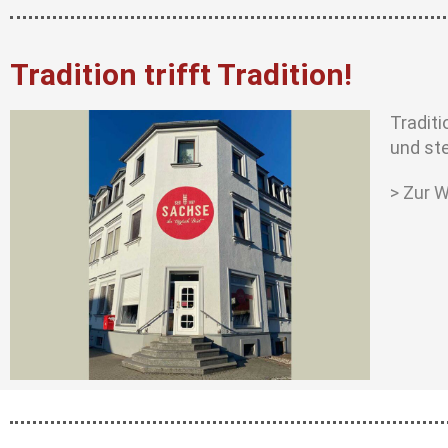
Tradition trifft Tradition!
Traditi
und ste
> Zur W