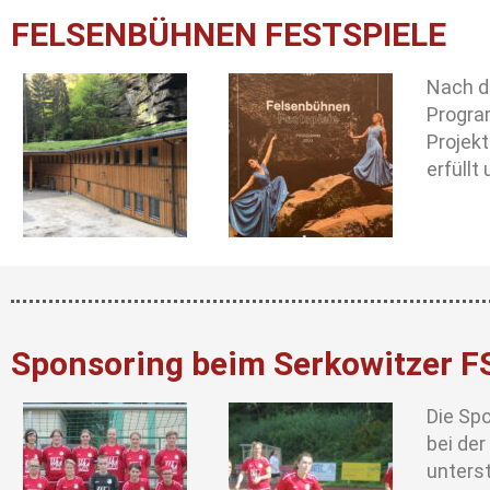
FELSENBÜHNEN FESTSPIELE
Nach d
Progra
Projek
erfüllt
Sponsoring beim Serkowitzer F
Die Sp
bei de
unters